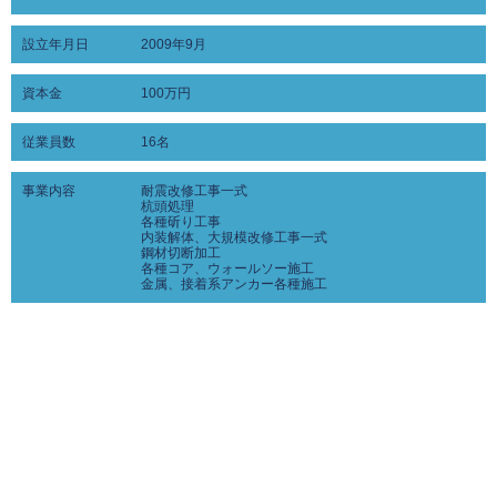
設立年月日
2009年9月
資本金
100万円
従業員数
16名
事業内容
耐震改修工事一式
杭頭処理
各種斫り工事
内装解体、大規模改修工事一式
鋼材切断加工
各種コア、ウォールソー施工
金属、接着系アンカー各種施工