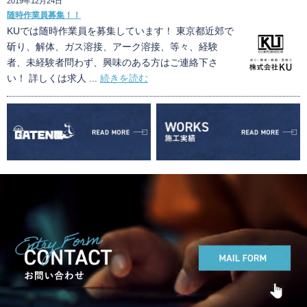
2019年12月24日
随時作業員募集！！
KUでは随時作業員を募集しています！ 東京都近郊で
斫り、解体、ガス溶接、アーク溶接、等々、経験
者、未経験者問わず、興味のある方はご連絡下さ
い！ 詳しくは求人 ...
続きを読む